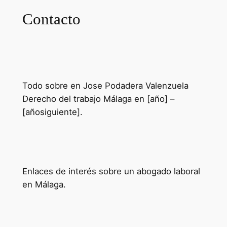
Contacto
Contacto con Jose Podadera
Valenzuela
Todo sobre en Jose Podadera Valenzuela
Derecho del trabajo Málaga en [año] –
[añosiguiente].
¿Eres tu Jose Podadera Valenzuela?
Modifica tu Información
Enlaces de interés sobre un abogado laboral
en Málaga.
Mejores Abogados Laboralistas en
Málaga