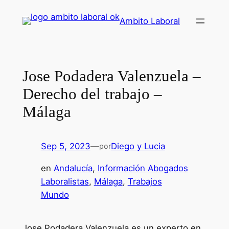
Saltar
Ambito Laboral
al
contenido
Jose Podadera Valenzuela –
Derecho del trabajo –
Málaga
Sep 5, 2023
—
Diego y Lucia
por
en
Andalucía
, 
Información Abogados
Laboralistas
, 
Málaga
, 
Trabajos
Mundo
Jose Podadera Valenzuela es un experto en