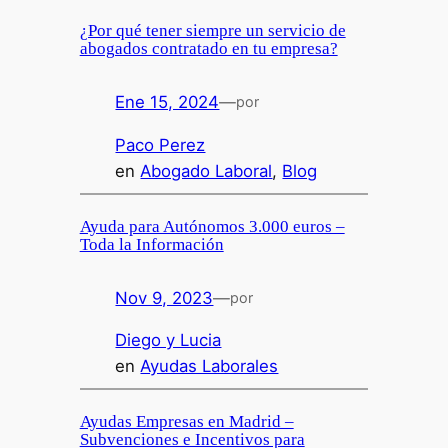
¿Por qué tener siempre un servicio de
abogados contratado en tu empresa?
Ene 15, 2024
—
por
Paco Perez
en
Abogado Laboral
, 
Blog
Ayuda para Autónomos 3.000 euros –
Toda la Información
Nov 9, 2023
—
por
Diego y Lucia
en
Ayudas Laborales
Ayudas Empresas en Madrid –
Subvenciones e Incentivos para