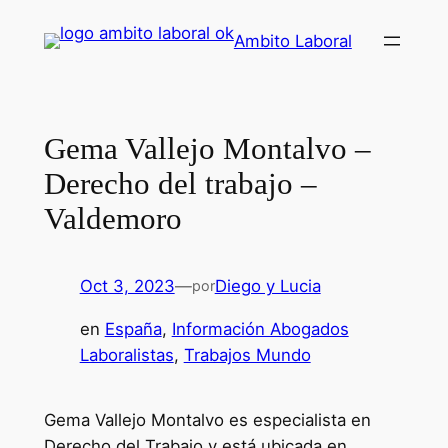
Saltar
Ambito Laboral
al
contenido
Gema Vallejo Montalvo –
Derecho del trabajo –
Valdemoro
Oct 3, 2023
—
Diego y Lucia
por
en
España
, 
Información Abogados
Laboralistas
, 
Trabajos Mundo
Gema Vallejo Montalvo es especialista en
Derecho del Trabajo y está ubicada en